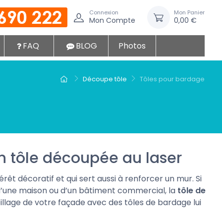
Connexion
Mon Panier
Mon Compte
0,00 €
FAQ
BLOG
Photos
Découpe tôle
Tôles pour bardage
 tôle découpée au laser
érêt décoratif et qui sert aussi à renforcer un mur. Si
d’une maison ou d’un bâtiment commercial, la
tôle de
billage de votre façade avec des tôles de bardage lui