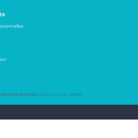
te
ersonnelles
ion
 des Avis Garantis,
cliquez ici pour vérifier
.