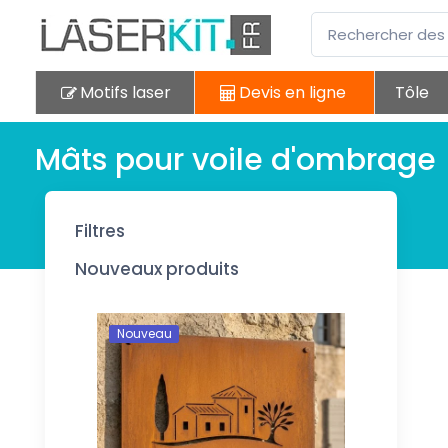
Motifs laser
Devis en ligne
Tôle
Mâts pour voile d'ombrage
Filtres
Nouveaux produits
Nouveau