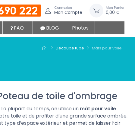
Connexion
Mon Panier
Mon Compte
0,00 €
FAQ
BLOG
Photos
Découpe tube
Mâts pour voile...
Poteau de toile d'ombrage
. La plupart du temps, on utilise un
mât pour voile
tre toile et de profiter d’une grande surface ombrée.
t type d’espace extérieur et permet de laisser l’air