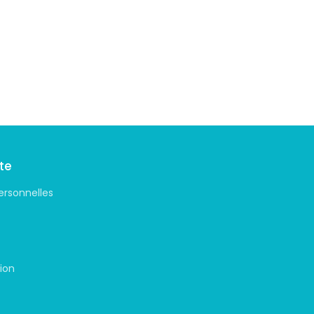
te
ersonnelles
ion