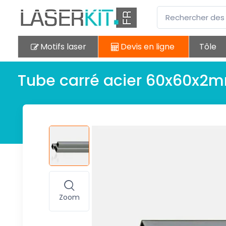
Motifs laser
Devis en ligne
Tôle
Tube carré acier 60x60x2
Zoom