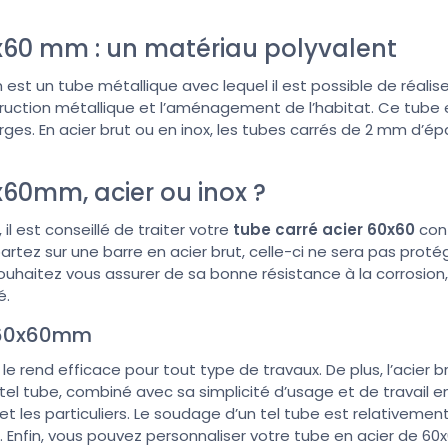
x60 mm : un matériau polyvalent
est un tube métallique avec lequel il est possible de réali
struction métallique et l’aménagement de l’habitat. Ce tube 
rges. En acier brut ou en inox, les tubes carrés de 2 mm d’é
60mm, acier ou inox ?
il est conseillé de traiter votre
tube carré acier 60x60
cont
artez sur une barre en acier brut, celle-ci ne sera pas proté
ouhaitez vous assurer de sa bonne résistance à la corrosion,
é.
r 60x60mm
 le rend efficace pour tout type de travaux. De plus, l’acier 
un tel tube, combiné avec sa simplicité d’usage et de travail e
 et les particuliers. Le soudage d’un tel tube est relativeme
 Enfin, vous pouvez personnaliser votre tube en acier de 60x