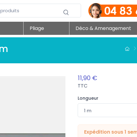
Pliage
Déco & Amenagement
mm
11,90 €
TTC
Longueur
Expédition sous 1 se