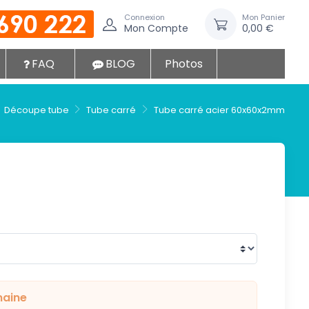
Connexion
Mon Panier
Mon Compte
0,00 €
FAQ
BLOG
Photos
Découpe tube
Tube carré
Tube carré acier 60x60x2mm
maine