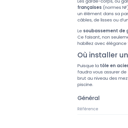
Les garde-corps, ou ga
françaises
(normes NF
un élément dans sa part
câbles, de lisses ou d’
Le
soubassement de g
Ce faisant, non seulem
habillez avec élégance 
Où installer u
Puisque la
tôle en acie
faudra vous assurer de s
brut au niveau des mezza
piscine.
Général
Référence