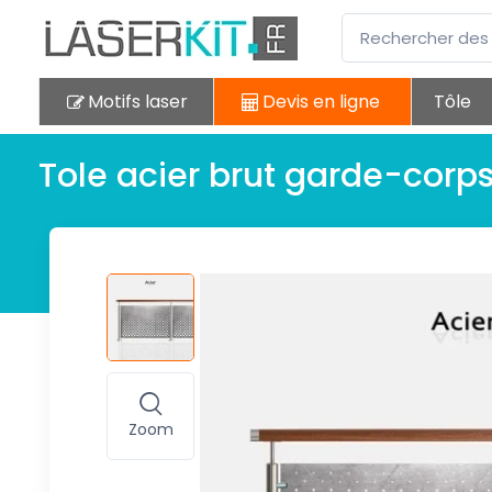
Motifs laser
Devis en ligne
Tôle
Tole acier brut garde-corp
Zoom