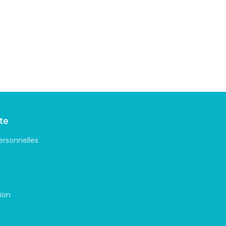
te
ersonnelles
ion