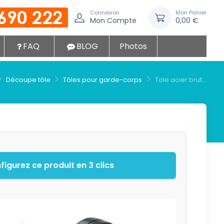
Connexion
Mon Panier
Mon Compte
0,00 €
FAQ
BLOG
Photos
Découpe tôle
Tôles pour garde-corps
Tole acier brut...
igurez ce produit en 3 clics