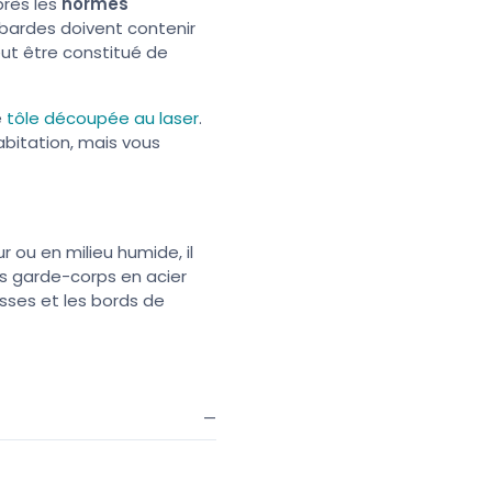
près les
normes
bardes doivent contenir
eut être constitué de
e
tôle découpée au laser
.
bitation, mais vous
r ou en milieu humide, il
les garde-corps en acier
asses et les bords de
—