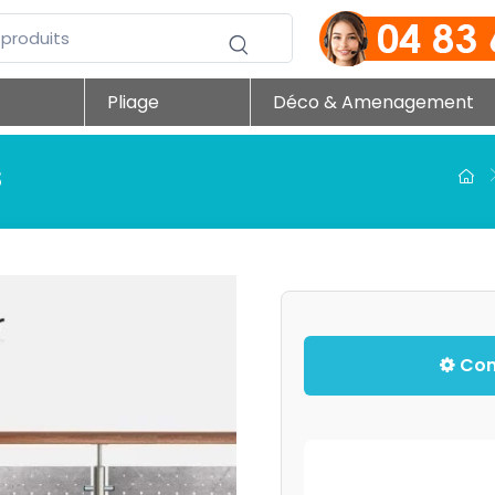
Pliage
Déco & Amenagement
s
Conf