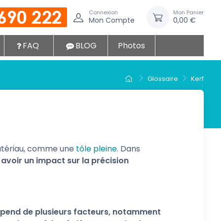
Connexion
Mon Panier
Mon Compte
0,00 €
FAQ
BLOG
Photos
Glossaire
Kerf
n matériau, comme une
tôle pleine
. Dans
 avoir un impact sur la précision
épend de plusieurs facteurs, notamment