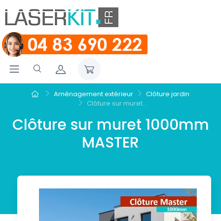
Aménagement extérieur
Clôture jardin
Clôture sur muret...
Clôture sur muret 1000mm
MASTER