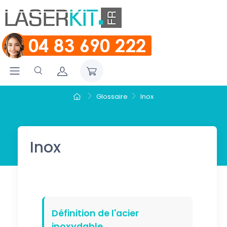
Glossaire
Inox
Inox
Définition de l'acier
inoxydable