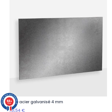
9.8
Tôle acier galvanisé 4 mm
/10
48 avis
151,54 €