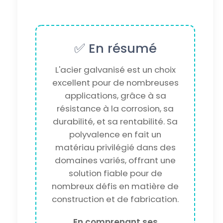
avant la peinture.
mais elle peut dépasser
50 ans
dans des conditions normales.
✅ En résumé
L'acier galvanisé est un choix
excellent pour de nombreuses
applications, grâce à sa
résistance à la corrosion, sa
durabilité, et sa rentabilité. Sa
polyvalence en fait un
matériau privilégié dans des
domaines variés, offrant une
solution fiable pour de
nombreux défis en matière de
construction et de fabrication.
En comprenant ses