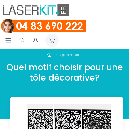
Quel motif...
Quel motif choisir pour une
tôle décorative?